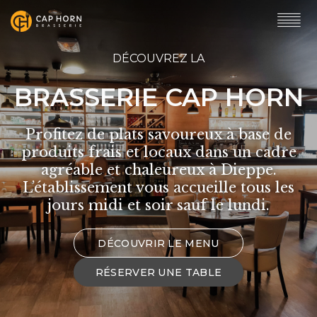
DÉCOUVREZ LA
BRASSERIE CAP HORN
Profitez de plats savoureux à base de
produits frais et locaux dans un cadre
agréable et chaleureux à Dieppe.
L’établissement vous accueille tous les
jours midi et soir sauf le lundi.
DÉCOUVRIR LE MENU
RÉSERVER UNE TABLE